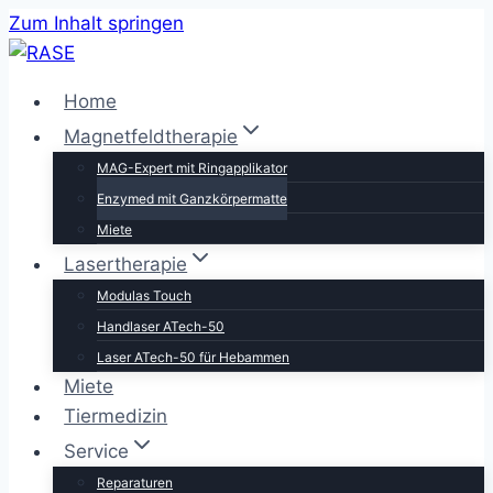
Zum Inhalt springen
Home
Magnetfeldtherapie
MAG-Expert mit Ringapplikator
Enzymed mit Ganzkörpermatte
Miete
Lasertherapie
Modulas Touch
Handlaser ATech-50
Laser ATech-50 für Hebammen
Miete
Tiermedizin
Service
Reparaturen